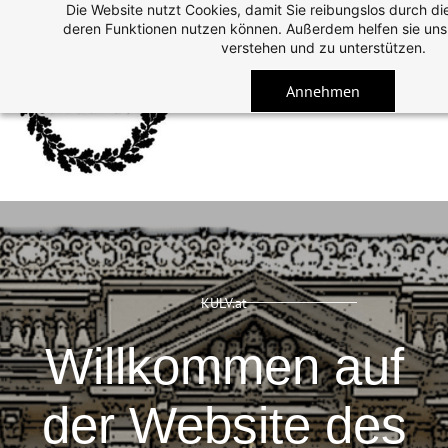
Die Website nutzt Cookies, damit Sie reibungslos durch di
Skip
deren Funktionen nutzen können. Außerdem helfen sie uns 
to
verstehen und zu unterstützen.
main
Annehmen
content
KULV.at
Willkommen auf
der Website des